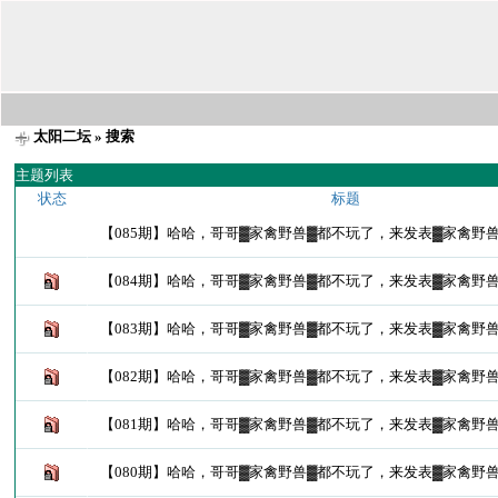
太阳二坛
» 搜索
主题列表
状态
标题
【085期】哈哈，哥哥▓家禽野兽▓都不玩了，来发表▓家禽野兽
【084期】哈哈，哥哥▓家禽野兽▓都不玩了，来发表▓家禽野兽
【083期】哈哈，哥哥▓家禽野兽▓都不玩了，来发表▓家禽野兽
【082期】哈哈，哥哥▓家禽野兽▓都不玩了，来发表▓家禽野兽
【081期】哈哈，哥哥▓家禽野兽▓都不玩了，来发表▓家禽野兽
【080期】哈哈，哥哥▓家禽野兽▓都不玩了，来发表▓家禽野兽