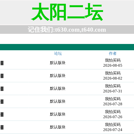
太阳二坛
记住我们:t630.com,t640.com
论坛
作者
我怕买码
▓
默认版块
2026-08-05
我怕买码
▓
默认版块
2026-08-02
我怕买码
▓
默认版块
2026-07-31
我怕买码
▓
默认版块
2026-07-28
我怕买码
▓
默认版块
2026-07-26
我怕买码
▓
默认版块
2026-07-24