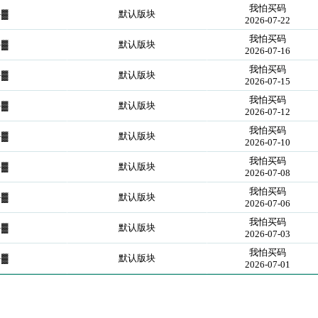
我怕买码
▓
默认版块
2026-07-22
我怕买码
▓
默认版块
2026-07-16
我怕买码
▓
默认版块
2026-07-15
我怕买码
▓
默认版块
2026-07-12
我怕买码
▓
默认版块
2026-07-10
我怕买码
▓
默认版块
2026-07-08
我怕买码
▓
默认版块
2026-07-06
我怕买码
▓
默认版块
2026-07-03
我怕买码
▓
默认版块
2026-07-01