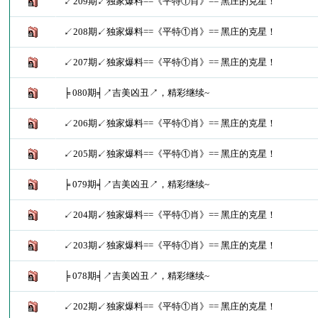
↙209期↙独家爆料==《平特①肖》== 黑庄的克星！
↙208期↙独家爆料==《平特①肖》== 黑庄的克星！
↙207期↙独家爆料==《平特①肖》== 黑庄的克星！
╞ 080期╡↗吉美凶丑↗，精彩继续~
↙206期↙独家爆料==《平特①肖》== 黑庄的克星！
↙205期↙独家爆料==《平特①肖》== 黑庄的克星！
╞ 079期╡↗吉美凶丑↗，精彩继续~
↙204期↙独家爆料==《平特①肖》== 黑庄的克星！
↙203期↙独家爆料==《平特①肖》== 黑庄的克星！
╞ 078期╡↗吉美凶丑↗，精彩继续~
↙202期↙独家爆料==《平特①肖》== 黑庄的克星！