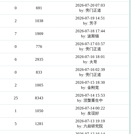
2026-07-20 07:03
0
691
by: 旁门正道
2026-07-19 14:51
2
1038
by: 芳子
2026-07-18 17:44
7
1909
by: 波斯猫
2026-07-17 03:57
0
776
by: 旁门正道
2026-07-16 18:01
6
2935
by: 火哥
2026-07-16 02:39
0
833
by: 旁门正道
2026-07-15 18:30
2
1005
by: 金刚觉
2026-07-14 15:53
25
8343
by: 涅槃重生中
2026-07-14 00:22
1
1050
by: 友谊好
2026-07-13 19:19
5
1281
by: 六叔研究院
2026-07-12 16:14