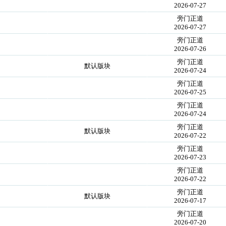
2026-07-27
旁门正道
2026-07-27
旁门正道
2026-07-26
旁门正道
默认版块
2026-07-24
旁门正道
2026-07-25
旁门正道
2026-07-24
旁门正道
默认版块
2026-07-22
旁门正道
2026-07-23
旁门正道
2026-07-22
旁门正道
默认版块
2026-07-17
旁门正道
2026-07-20