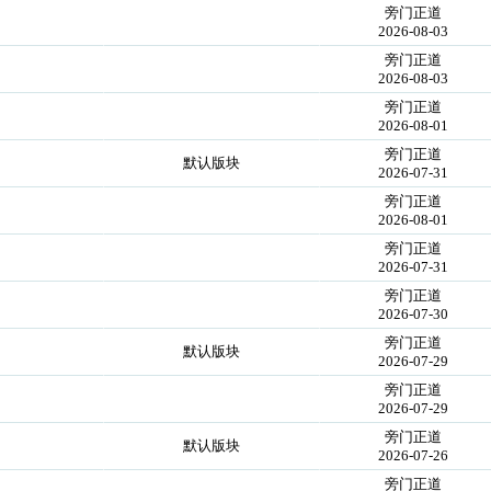
旁门正道
2026-08-03
旁门正道
2026-08-03
旁门正道
2026-08-01
旁门正道
默认版块
2026-07-31
旁门正道
2026-08-01
旁门正道
2026-07-31
旁门正道
2026-07-30
旁门正道
默认版块
2026-07-29
旁门正道
2026-07-29
旁门正道
默认版块
2026-07-26
旁门正道