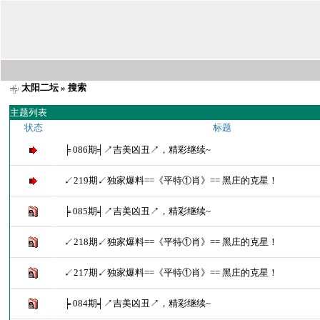
太阳二坛
» 搜索
主题列表
状态
标题
╞ 086期╡↗吉美凶丑↗，精彩继续~
↙219期↙独家爆料==《平特①肖》== 黑庄的克星！
╞ 085期╡↗吉美凶丑↗，精彩继续~
↙218期↙独家爆料==《平特①肖》== 黑庄的克星！
↙217期↙独家爆料==《平特①肖》== 黑庄的克星！
╞ 084期╡↗吉美凶丑↗，精彩继续~