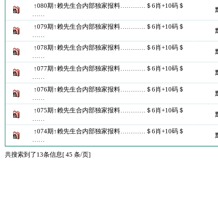
↑080期↑赖先生合内部独家报料…………＄6肖+10码＄
……
↑079期↑赖先生合内部独家报料…………＄6肖+10码＄
……
↑078期↑赖先生合内部独家报料…………＄6肖+10码＄
……
↑077期↑赖先生合内部独家报料…………＄6肖+10码＄
……
↑076期↑赖先生合内部独家报料…………＄6肖+10码＄
……
↑075期↑赖先生合内部独家报料…………＄6肖+10码＄
……
↑074期↑赖先生合内部独家报料…………＄6肖+10码＄
……
共搜索到了13条信息[ 45 条/页]