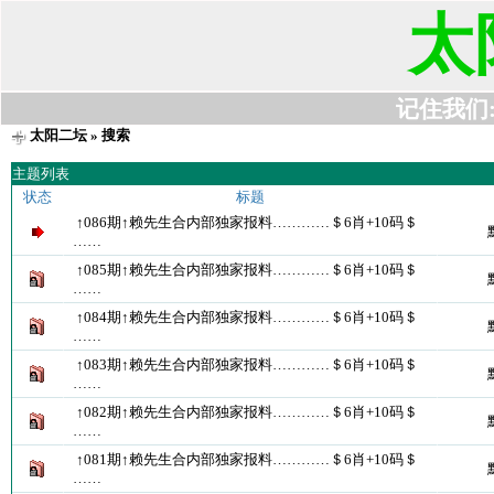
太
记住我们:t6
太阳二坛
» 搜索
主题列表
状态
标题
↑086期↑赖先生合内部独家报料…………＄6肖+10码＄
……
↑085期↑赖先生合内部独家报料…………＄6肖+10码＄
……
↑084期↑赖先生合内部独家报料…………＄6肖+10码＄
……
↑083期↑赖先生合内部独家报料…………＄6肖+10码＄
……
↑082期↑赖先生合内部独家报料…………＄6肖+10码＄
……
↑081期↑赖先生合内部独家报料…………＄6肖+10码＄
……