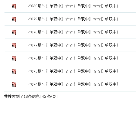
↗080期↖〖单双中〗☆☆〖单双中〗☆☆〖单双中〗
↗079期↖〖单双中〗☆☆〖单双中〗☆☆〖单双中〗
↗078期↖〖单双中〗☆☆〖单双中〗☆☆〖单双中〗
↗077期↖〖单双中〗☆☆〖单双中〗☆☆〖单双中〗
↗076期↖〖单双中〗☆☆〖单双中〗☆☆〖单双中〗
↗075期↖〖单双中〗☆☆〖单双中〗☆☆〖单双中〗
↗074期↖〖单双中〗☆☆〖单双中〗☆☆〖单双中〗
共搜索到了13条信息[ 45 条/页]