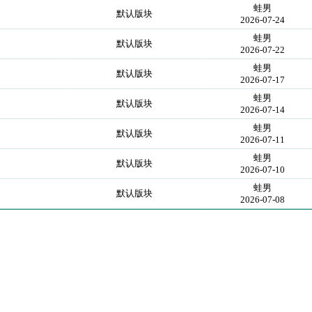
蛙男
默认版块
2026-07-24
蛙男
默认版块
2026-07-22
蛙男
默认版块
2026-07-17
蛙男
默认版块
2026-07-14
蛙男
默认版块
2026-07-11
蛙男
默认版块
2026-07-10
蛙男
默认版块
2026-07-08