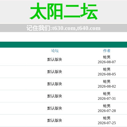
太阳二坛
记住我们:t630.com,t640.com
论坛
作者
蛙男
默认版块
2026-08-07
蛙男
默认版块
2026-08-05
蛙男
默认版块
2026-08-02
蛙男
默认版块
2026-07-31
蛙男
默认版块
2026-07-28
蛙男
默认版块
2026-07-25