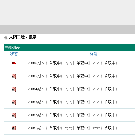
太阳二坛
» 搜索
主题列表
状态
标题
↗086期↖〖单双中〗☆☆〖单双中〗☆☆〖单双中〗
↗085期↖〖单双中〗☆☆〖单双中〗☆☆〖单双中〗
↗084期↖〖单双中〗☆☆〖单双中〗☆☆〖单双中〗
↗083期↖〖单双中〗☆☆〖单双中〗☆☆〖单双中〗
↗082期↖〖单双中〗☆☆〖单双中〗☆☆〖单双中〗
↗081期↖〖单双中〗☆☆〖单双中〗☆☆〖单双中〗