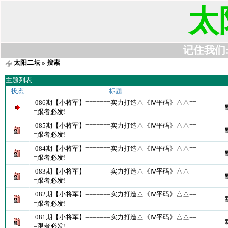
太
记住我们:t6
太阳二坛
» 搜索
主题列表
状态
标题
086期【小将军】=======实力打造△《Ⅳ平码》△△==
=跟者必发!
085期【小将军】=======实力打造△《Ⅳ平码》△△==
=跟者必发!
084期【小将军】=======实力打造△《Ⅳ平码》△△==
=跟者必发!
083期【小将军】=======实力打造△《Ⅳ平码》△△==
=跟者必发!
082期【小将军】=======实力打造△《Ⅳ平码》△△==
=跟者必发!
081期【小将军】=======实力打造△《Ⅳ平码》△△==
=跟者必发!