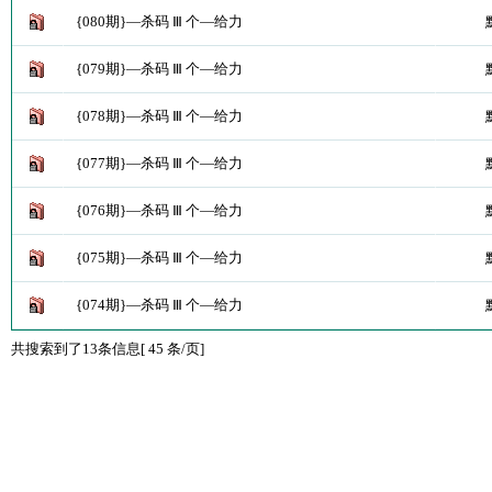
{080期}—杀码 Ⅲ 个—给力
{079期}—杀码 Ⅲ 个—给力
{078期}—杀码 Ⅲ 个—给力
{077期}—杀码 Ⅲ 个—给力
{076期}—杀码 Ⅲ 个—给力
{075期}—杀码 Ⅲ 个—给力
{074期}—杀码 Ⅲ 个—给力
共搜索到了13条信息[ 45 条/页]