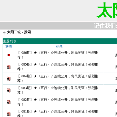
太
记住我们:t6
太阳二坛
» 搜索
主题列表
状态
标题
〖086期〗★〈五行〉☆连续公开，彩民见证！强烈推
荐！
〖085期〗★〈五行〉☆连续公开，彩民见证！强烈推
荐！
〖084期〗★〈五行〉☆连续公开，彩民见证！强烈推
荐！
〖083期〗★〈五行〉☆连续公开，彩民见证！强烈推
荐！
〖082期〗★〈五行〉☆连续公开，彩民见证！强烈推
荐！
〖081期〗★〈五行〉☆连续公开，彩民见证！强烈推
荐！