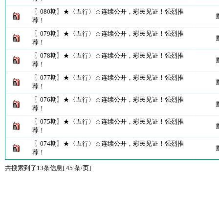
〖080期〗★〈五行〉☆连续公开，彩民见证！强烈推
荐！
〖079期〗★〈五行〉☆连续公开，彩民见证！强烈推
荐！
〖078期〗★〈五行〉☆连续公开，彩民见证！强烈推
荐！
〖077期〗★〈五行〉☆连续公开，彩民见证！强烈推
荐！
〖076期〗★〈五行〉☆连续公开，彩民见证！强烈推
荐！
〖075期〗★〈五行〉☆连续公开，彩民见证！强烈推
荐！
〖074期〗★〈五行〉☆连续公开，彩民见证！强烈推
荐！
共搜索到了13条信息[ 45 条/页]