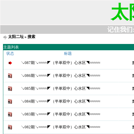
太
记住我们:t6
太阳二坛
» 搜索
主题列表
状态
标题
↘087期↘≈≈≈≈◤（半单双中）心水区◥≈≈≈≈≈
↘086期↘≈≈≈≈◤（半单双中）心水区◥≈≈≈≈≈
↘085期↘≈≈≈≈◤（半单双中）心水区◥≈≈≈≈≈
↘084期↘≈≈≈≈◤（半单双中）心水区◥≈≈≈≈≈
↘083期↘≈≈≈≈◤（半单双中）心水区◥≈≈≈≈≈
↘082期↘≈≈≈≈◤（半单双中）心水区◥≈≈≈≈≈