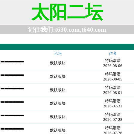
太阳二坛
记住我们:t630.com,t640.com
论坛
作者
▃▃▃▃▃▃▃
特码溜溜
默认版块
2026-08-06
▃▃▃▃▃▃▃
特码溜溜
默认版块
2026-08-05
▃▃▃▃▃▃▃
特码溜溜
默认版块
2026-08-01
▃▃▃▃▃▃▃
特码溜溜
默认版块
2026-07-31
▃▃▃▃▃▃▃
特码溜溜
默认版块
2026-07-28
▃▃▃▃▃▃▃
特码溜溜
默认版块
2026-07-26