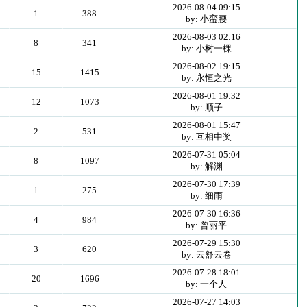
2026-08-04 09:15
1
388
by: 小蛮腰
2026-08-03 02:16
8
341
by: 小树一棵
2026-08-02 19:15
15
1415
by: 永恒之光
2026-08-01 19:32
12
1073
by: 顺子
2026-08-01 15:47
2
531
by: 互相中奖
2026-07-31 05:04
8
1097
by: 解渊
2026-07-30 17:39
1
275
by: 细雨
2026-07-30 16:36
4
984
by: 曾丽平
2026-07-29 15:30
3
620
by: 云舒云卷
2026-07-28 18:01
20
1696
by: 一个人
2026-07-27 14:03