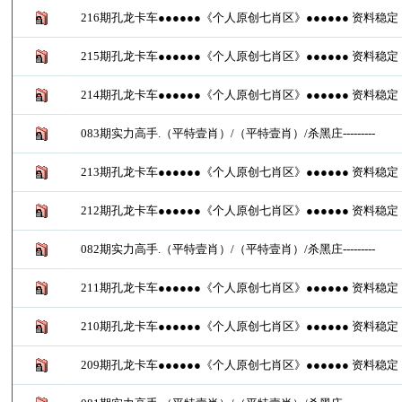
216期孔龙卡车●●●●●●《个人原创七肖区》●●●●●● 资料稳定
215期孔龙卡车●●●●●●《个人原创七肖区》●●●●●● 资料稳定
214期孔龙卡车●●●●●●《个人原创七肖区》●●●●●● 资料稳定
083期实力高手.（平特壹肖）/（平特壹肖）/杀黑庄---------
213期孔龙卡车●●●●●●《个人原创七肖区》●●●●●● 资料稳定
212期孔龙卡车●●●●●●《个人原创七肖区》●●●●●● 资料稳定
082期实力高手.（平特壹肖）/（平特壹肖）/杀黑庄---------
211期孔龙卡车●●●●●●《个人原创七肖区》●●●●●● 资料稳定
210期孔龙卡车●●●●●●《个人原创七肖区》●●●●●● 资料稳定
209期孔龙卡车●●●●●●《个人原创七肖区》●●●●●● 资料稳定