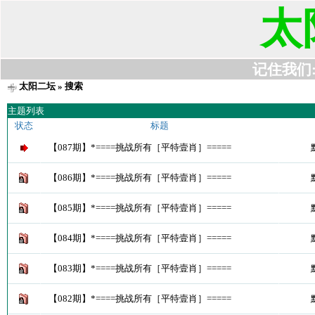
太
记住我们:t6
太阳二坛
» 搜索
主题列表
状态
标题
【087期】*====挑战所有［平特壹肖］=====
【086期】*====挑战所有［平特壹肖］=====
【085期】*====挑战所有［平特壹肖］=====
【084期】*====挑战所有［平特壹肖］=====
【083期】*====挑战所有［平特壹肖］=====
【082期】*====挑战所有［平特壹肖］=====