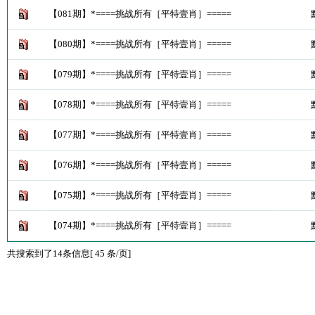
【081期】*====挑战所有［平特壹肖］=====
【080期】*====挑战所有［平特壹肖］=====
【079期】*====挑战所有［平特壹肖］=====
【078期】*====挑战所有［平特壹肖］=====
【077期】*====挑战所有［平特壹肖］=====
【076期】*====挑战所有［平特壹肖］=====
【075期】*====挑战所有［平特壹肖］=====
【074期】*====挑战所有［平特壹肖］=====
共搜索到了14条信息[ 45 条/页]