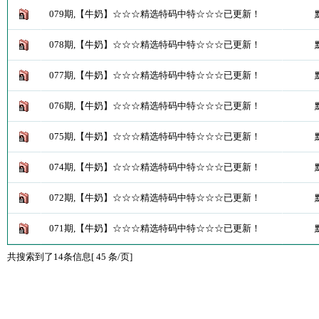
079期,【牛奶】☆☆☆精选特码中特☆☆☆已更新！
078期,【牛奶】☆☆☆精选特码中特☆☆☆已更新！
077期,【牛奶】☆☆☆精选特码中特☆☆☆已更新！
076期,【牛奶】☆☆☆精选特码中特☆☆☆已更新！
075期,【牛奶】☆☆☆精选特码中特☆☆☆已更新！
074期,【牛奶】☆☆☆精选特码中特☆☆☆已更新！
072期,【牛奶】☆☆☆精选特码中特☆☆☆已更新！
071期,【牛奶】☆☆☆精选特码中特☆☆☆已更新！
共搜索到了14条信息[ 45 条/页]