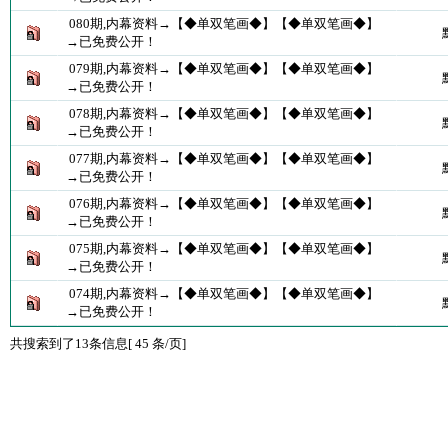
080期,内幕资料→【◆单双笔画◆】【◆单双笔画◆】
→已免费公开！
079期,内幕资料→【◆单双笔画◆】【◆单双笔画◆】
→已免费公开！
078期,内幕资料→【◆单双笔画◆】【◆单双笔画◆】
→已免费公开！
077期,内幕资料→【◆单双笔画◆】【◆单双笔画◆】
→已免费公开！
076期,内幕资料→【◆单双笔画◆】【◆单双笔画◆】
→已免费公开！
075期,内幕资料→【◆单双笔画◆】【◆单双笔画◆】
→已免费公开！
074期,内幕资料→【◆单双笔画◆】【◆单双笔画◆】
→已免费公开！
共搜索到了13条信息[ 45 条/页]