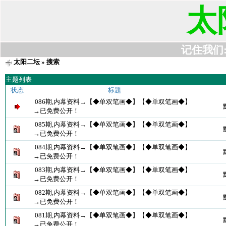
太
记住我们:t6
太阳二坛
» 搜索
主题列表
状态
标题
086期,内幕资料→【◆单双笔画◆】【◆单双笔画◆】
→已免费公开！
085期,内幕资料→【◆单双笔画◆】【◆单双笔画◆】
→已免费公开！
084期,内幕资料→【◆单双笔画◆】【◆单双笔画◆】
→已免费公开！
083期,内幕资料→【◆单双笔画◆】【◆单双笔画◆】
→已免费公开！
082期,内幕资料→【◆单双笔画◆】【◆单双笔画◆】
→已免费公开！
081期,内幕资料→【◆单双笔画◆】【◆单双笔画◆】
→已免费公开！