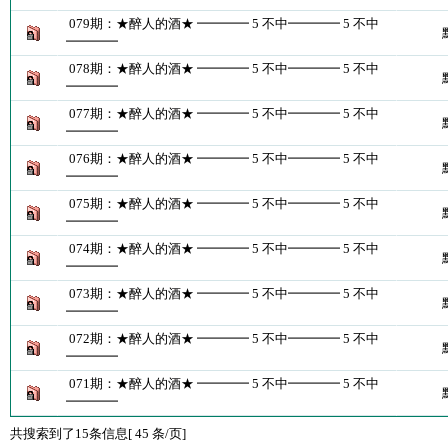
079期：★醉人的酒★ ━━━━ 5 不中━━━━ 5 不中
━━━━
078期：★醉人的酒★ ━━━━ 5 不中━━━━ 5 不中
━━━━
077期：★醉人的酒★ ━━━━ 5 不中━━━━ 5 不中
━━━━
076期：★醉人的酒★ ━━━━ 5 不中━━━━ 5 不中
━━━━
075期：★醉人的酒★ ━━━━ 5 不中━━━━ 5 不中
━━━━
074期：★醉人的酒★ ━━━━ 5 不中━━━━ 5 不中
━━━━
073期：★醉人的酒★ ━━━━ 5 不中━━━━ 5 不中
━━━━
072期：★醉人的酒★ ━━━━ 5 不中━━━━ 5 不中
━━━━
071期：★醉人的酒★ ━━━━ 5 不中━━━━ 5 不中
━━━━
共搜索到了15条信息[ 45 条/页]