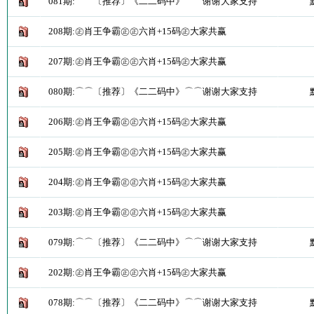
081期:⌒⌒〔推荐〕《二二码中》⌒⌒谢谢大家支持
208期:㊣肖王争霸㊣㊣六肖+15码㊣大家共赢
207期:㊣肖王争霸㊣㊣六肖+15码㊣大家共赢
080期:⌒⌒〔推荐〕《二二码中》⌒⌒谢谢大家支持
206期:㊣肖王争霸㊣㊣六肖+15码㊣大家共赢
205期:㊣肖王争霸㊣㊣六肖+15码㊣大家共赢
204期:㊣肖王争霸㊣㊣六肖+15码㊣大家共赢
203期:㊣肖王争霸㊣㊣六肖+15码㊣大家共赢
079期:⌒⌒〔推荐〕《二二码中》⌒⌒谢谢大家支持
202期:㊣肖王争霸㊣㊣六肖+15码㊣大家共赢
078期:⌒⌒〔推荐〕《二二码中》⌒⌒谢谢大家支持