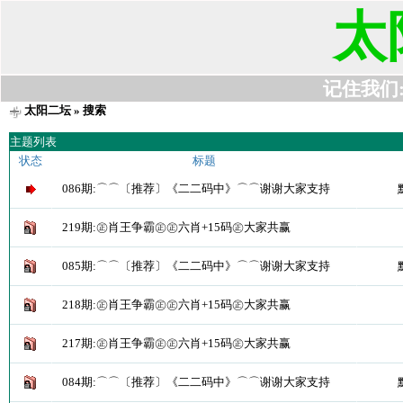
太
记住我们:t6
太阳二坛
» 搜索
主题列表
状态
标题
086期:⌒⌒〔推荐〕《二二码中》⌒⌒谢谢大家支持
219期:㊣肖王争霸㊣㊣六肖+15码㊣大家共赢
085期:⌒⌒〔推荐〕《二二码中》⌒⌒谢谢大家支持
218期:㊣肖王争霸㊣㊣六肖+15码㊣大家共赢
217期:㊣肖王争霸㊣㊣六肖+15码㊣大家共赢
084期:⌒⌒〔推荐〕《二二码中》⌒⌒谢谢大家支持