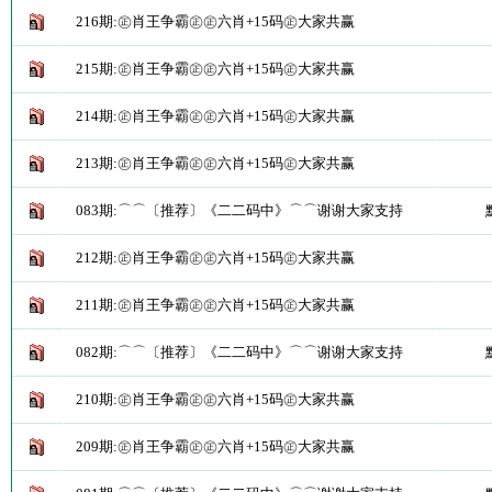
216期:㊣肖王争霸㊣㊣六肖+15码㊣大家共赢
215期:㊣肖王争霸㊣㊣六肖+15码㊣大家共赢
214期:㊣肖王争霸㊣㊣六肖+15码㊣大家共赢
213期:㊣肖王争霸㊣㊣六肖+15码㊣大家共赢
083期:⌒⌒〔推荐〕《二二码中》⌒⌒谢谢大家支持
212期:㊣肖王争霸㊣㊣六肖+15码㊣大家共赢
211期:㊣肖王争霸㊣㊣六肖+15码㊣大家共赢
082期:⌒⌒〔推荐〕《二二码中》⌒⌒谢谢大家支持
210期:㊣肖王争霸㊣㊣六肖+15码㊣大家共赢
209期:㊣肖王争霸㊣㊣六肖+15码㊣大家共赢