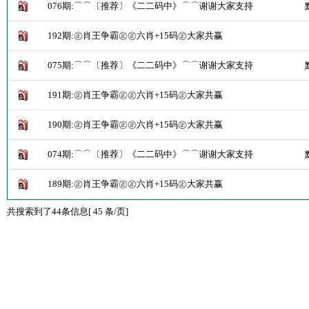
076期:⌒⌒〔推荐〕《二二码中》⌒⌒谢谢大家支持
192期:㊣肖王争霸㊣㊣六肖+15码㊣大家共赢
075期:⌒⌒〔推荐〕《二二码中》⌒⌒谢谢大家支持
191期:㊣肖王争霸㊣㊣六肖+15码㊣大家共赢
190期:㊣肖王争霸㊣㊣六肖+15码㊣大家共赢
074期:⌒⌒〔推荐〕《二二码中》⌒⌒谢谢大家支持
189期:㊣肖王争霸㊣㊣六肖+15码㊣大家共赢
共搜索到了44条信息[ 45 条/页]