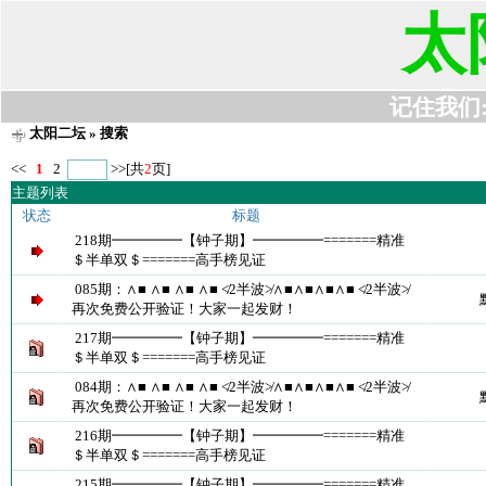
太
记住我们:t6
太阳二坛
» 搜索
<<
1
2
>>
[共
2
页]
主题列表
状态
标题
218期━━━━━【钟子期】━━━━━=======精准
＄半单双＄=======高手榜见证
085期：∧■ ∧■ ∧■ ∧■ ≮2半波≯∧■∧■∧■∧■ ≮2半波≯
再次免费公开验证！大家一起发财！
217期━━━━━【钟子期】━━━━━=======精准
＄半单双＄=======高手榜见证
084期：∧■ ∧■ ∧■ ∧■ ≮2半波≯∧■∧■∧■∧■ ≮2半波≯
再次免费公开验证！大家一起发财！
216期━━━━━【钟子期】━━━━━=======精准
＄半单双＄=======高手榜见证
215期━━━━━【钟子期】━━━━━=======精准