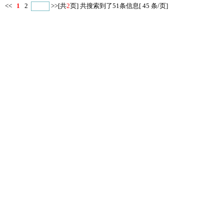
<<
1
2
>>
[共
2
页] 共搜索到了51条信息[ 45 条/页]