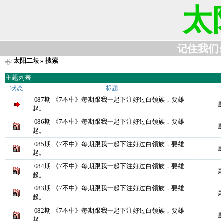
太
记住我们:t6
太阳二坛
» 搜索
主题列表
状态
标题
087期 《7不中》每期跟我一起下注好过白领族，要雄
起。
086期 《7不中》每期跟我一起下注好过白领族，要雄
起。
085期 《7不中》每期跟我一起下注好过白领族，要雄
起。
084期 《7不中》每期跟我一起下注好过白领族，要雄
起。
083期 《7不中》每期跟我一起下注好过白领族，要雄
起。
082期 《7不中》每期跟我一起下注好过白领族，要雄
起。