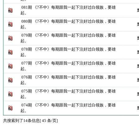
081期 《7不中》每期跟我一起下注好过白领族，要雄
起。
080期 《7不中》每期跟我一起下注好过白领族，要雄
起。
079期 《7不中》每期跟我一起下注好过白领族，要雄
起。
078期 《7不中》每期跟我一起下注好过白领族，要雄
起。
077期 《7不中》每期跟我一起下注好过白领族，要雄
起。
076期 《7不中》每期跟我一起下注好过白领族，要雄
起。
075期 《7不中》每期跟我一起下注好过白领族，要雄
起。
074期 《7不中》每期跟我一起下注好过白领族，要雄
起。
共搜索到了14条信息[ 45 条/页]