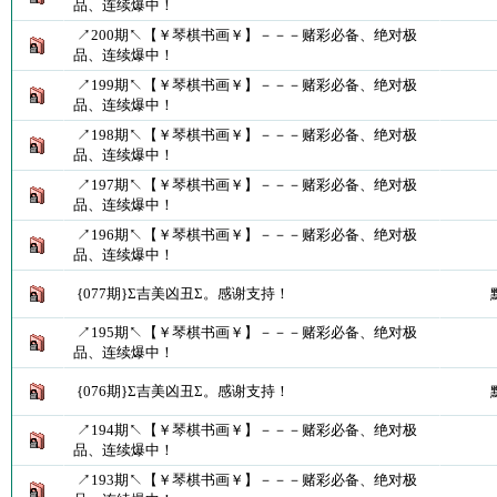
品、连续爆中！
↗200期↖【￥琴棋书画￥】－－－赌彩必备、绝对极
品、连续爆中！
↗199期↖【￥琴棋书画￥】－－－赌彩必备、绝对极
品、连续爆中！
↗198期↖【￥琴棋书画￥】－－－赌彩必备、绝对极
品、连续爆中！
↗197期↖【￥琴棋书画￥】－－－赌彩必备、绝对极
品、连续爆中！
↗196期↖【￥琴棋书画￥】－－－赌彩必备、绝对极
品、连续爆中！
{077期}Σ吉美凶丑Σ。感谢支持！
↗195期↖【￥琴棋书画￥】－－－赌彩必备、绝对极
品、连续爆中！
{076期}Σ吉美凶丑Σ。感谢支持！
↗194期↖【￥琴棋书画￥】－－－赌彩必备、绝对极
品、连续爆中！
↗193期↖【￥琴棋书画￥】－－－赌彩必备、绝对极