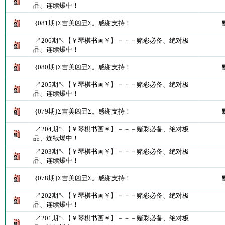
品、连续爆中！
{081期}Σ吉美凶丑Σ。感谢支持！
↗206期↖【￥琴棋书画￥】－－－赌彩必备、绝对极
品、连续爆中！
{080期}Σ吉美凶丑Σ。感谢支持！
↗205期↖【￥琴棋书画￥】－－－赌彩必备、绝对极
品、连续爆中！
{079期}Σ吉美凶丑Σ。感谢支持！
↗204期↖【￥琴棋书画￥】－－－赌彩必备、绝对极
品、连续爆中！
↗203期↖【￥琴棋书画￥】－－－赌彩必备、绝对极
品、连续爆中！
{078期}Σ吉美凶丑Σ。感谢支持！
↗202期↖【￥琴棋书画￥】－－－赌彩必备、绝对极
品、连续爆中！
↗201期↖【￥琴棋书画￥】－－－赌彩必备、绝对极