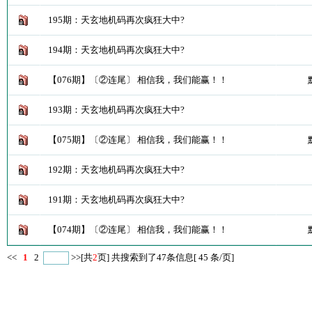
195期：天玄地机码再次疯狂大中?
194期：天玄地机码再次疯狂大中?
【076期】〔②连尾〕 相信我，我们能赢！！
193期：天玄地机码再次疯狂大中?
【075期】〔②连尾〕 相信我，我们能赢！！
192期：天玄地机码再次疯狂大中?
191期：天玄地机码再次疯狂大中?
【074期】〔②连尾〕 相信我，我们能赢！！
<<
1
2
>>
[共
2
页] 共搜索到了47条信息[ 45 条/页]