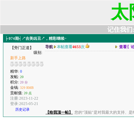
太
记住我们:t6
╞ 074期╡↗吉美凶丑↗，精彩继续~
导航
本帖查看
4653
次
查看〖
【旁门正道】
级别:
新手上路
精华:
0
发帖:
20
积分:
20 分
金钱:
329 RMB
贡献值:
20 点
注册:2023-11-22
登录:2025-05-21
历史记录
【给我顶一帖】
您的“顶贴”是对我最大的支持、是给了我