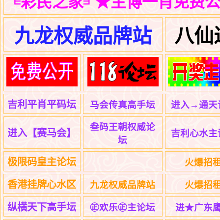
╘彩民之家╛★主博一肖免费
九龙权威品牌站
八仙
吉利平肖平码坛
马会传真高手坛
进入→通天
叁码王朝权威论
进入【赛马会】
吉利心水主
坛
极限码皇主论坛
火爆招
香港挂牌心水区
九龙权威品牌站
火爆招
纵横天下高手坛
㊣欢乐㊣主论坛
进★广东