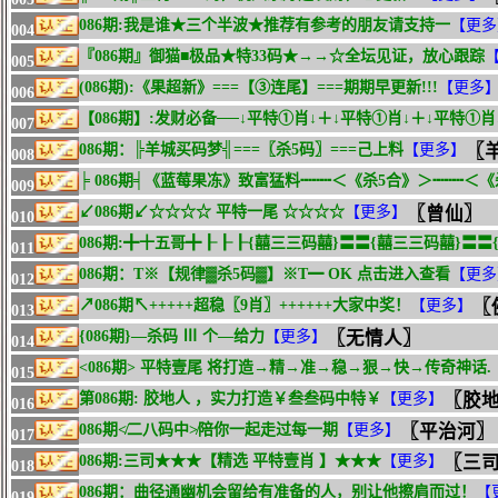
086期:我是谁★三个半波★推荐有参考的朋友请支持一
【更多
004
『086期』御猫■极品★特33码★→→☆全坛见证，放心跟踪
005
(086期):《果超新》===【③连尾】===期期早更新!!!
【更多
006
【086期】:发财必备──↓平特①肖↓＋↓平特①肖↓＋↓平特①
007
086期：╠羊城买码梦╣===〖杀5码〗===己上料
【更多】
〖
008
╞ 086期╡《蓝莓果冻》致富猛料┉┉＜《杀5合》＞┉┉＜
009
↙086期↙☆☆☆☆ 平特一尾 ☆☆☆☆
【更多】
〖曾仙〗
010
086期:╋十五哥╋┠┠┠{囍三三码囍}〓〓{囍三三码囍}〓〓
011
086期：T※【规律▓杀5码▓】※T━ OK 点击进入查看
【更多
012
↗086期↖+++++超稳〖9肖〗++++++大家中奖！
【更多】
〖
013
{086期}—杀码 Ⅲ 个—给力
【更多】
〖无情人〗
014
<086期> 平特壹尾 将打造→精→准→稳→狠→快→传奇神话.
015
第086期: 胶地人 ，实力打造￥叁叁码中特￥
【更多】
〖胶
016
086期≮二八码中≯陪你一起走过每一期
【更多】
〖平治河〗
017
086期:三司★★★【精选 平特壹肖 】★★★
【更多】
〖三
018
086期：曲径通幽机会留给有准备的人，别让他擦肩而过！
【
019