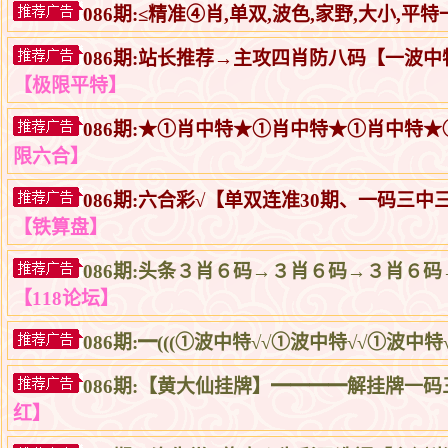
086期:≤精准④肖,单双,波色,家野,大小,平
086期:站长推荐→主攻四肖防八码【一波中特
【极限平特】
086期:★①肖中特★①肖中特★①肖中特
限六合】
086期:六合彩√【单双连准30期、一码三
【铁算盘】
086期:头条３肖６码→３肖６码→３肖６
【118论坛】
086期:━(((①波中特√√①波中特√√①波中
086期:【黄大仙挂牌】━━━━解挂牌一
红】