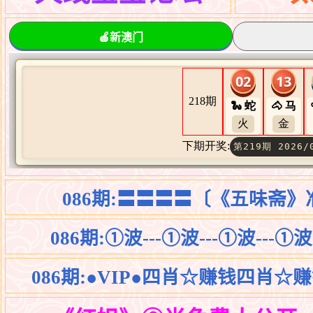
086期:〓〓〓〓〔《五味斋
086期:①波---①波---①波-
086期:●VIP●四肖☆赚钱四肖