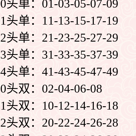
0头单：01-03-05-07-09
1头单：11-13-15-17-19
2头单：21-23-25-27-29
3头单：31-33-35-37-39
4头单：41-43-45-47-49
0头双：02-04-06-08
1头双：10-12-14-16-18
2头双：20-22-24-26-28