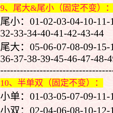
9、尾大&尾小（固定不变）
尾小：01-02-03-04-10-11-12
32-33-34-40-41-42-43-44
尾大：05-06-07-08-09-15-16
36-37-38-39-45-46-47-48-4
----------------------------------
10、半单双（固定不变）：
小单：01-03-05-07-09-11-1
小双：02-04-06-08-10-12-1