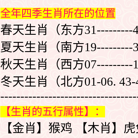
全年四季生肖所在的位置
春天生肖（东方31-------
夏天生肖（南方19-------
秋天生肖（西方07-------
冬天生肖（北方01-06. 4
----------------------------------
【生肖的五行属性】：
【金肖】猴鸡 【木肖】虎