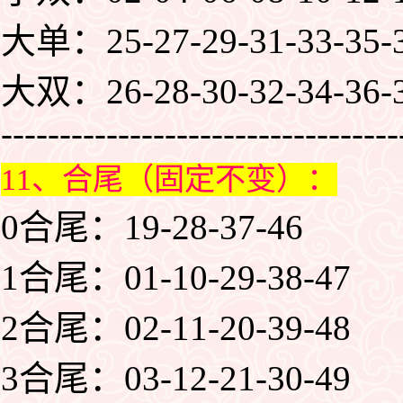
大单：25-27-29-31-33-35-37
大双：26-28-30-32-34-36-3
----------------------------------
11、合尾（固定不变）：
0合尾：19-28-37-46
1合尾：01-10-29-38-47
2合尾：02-11-20-39-48
3合尾：03-12-21-30-49