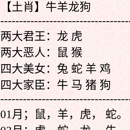
【土肖】牛羊龙狗
----------------------------------
两大君王：龙 虎
两大恶人：鼠 猴
四大美女：兔 蛇 羊 鸡
四大家臣：牛 马 猪 狗
----------------------------------
01月；鼠，羊，虎， 蛇。