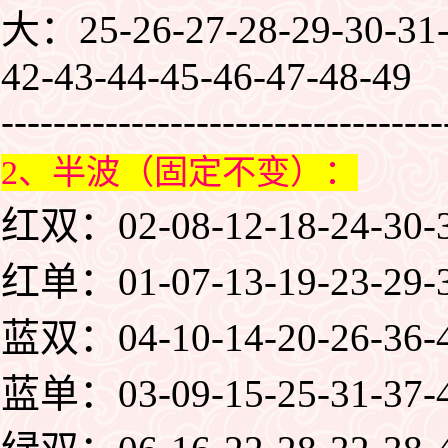
大：25-26-27-28-29-30-31-3
42-43-44-45-46-47-48-49
----------------------------------
2、半波（固定不变）：
红双：02-08-12-18-24-30-3
红单：01-07-13-19-23-29-3
蓝双：04-10-14-20-26-36-4
蓝单：03-09-15-25-31-37-4